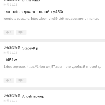
Brittanydab
昨天 11:22
leonbets зеркало онлайн y450n
leonbets зеркало, https://leon-vhc69.cfd/ предоставляет пользо
...
1
0
点击重新加载
StaceyKip
昨天 11:22
. i451w
1xbet зеркало, https://1xbet-xmj57.sbs/ – это удобный способ до
...
1
0
点击重新加载
Angelinaovarp
昨天 11:21