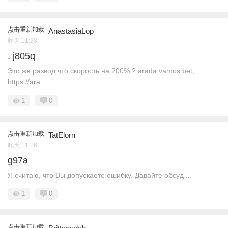
点击重新加载
AnastasiaLop
昨天 11:28
. j805q
Это же развод что скорость на 200%,? arada vamos bet,
https://ara ...
1
0
点击重新加载
TatElorn
昨天 11:26
g97a
Я считаю, что Вы допускаете ошибку. Давайте обсуд ...
1
0
点击重新加载