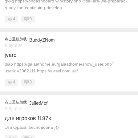
gykq https://ondashboard.win/story.php?title=are-we-prepared-
ready-the-continuing-develop ...
4
0
点击重新加载
BuddyZNom
昨天 10:30
jyarc
tsap https://gaiaathome.eu/gaiaathome/show_user.php?
userid=2062111 https://a-taxi.com.ua/ ...
4
0
点击重新加载
JulietMof
昨天 10:18
для игроков f187x
Эта фраза, бесподобна )))