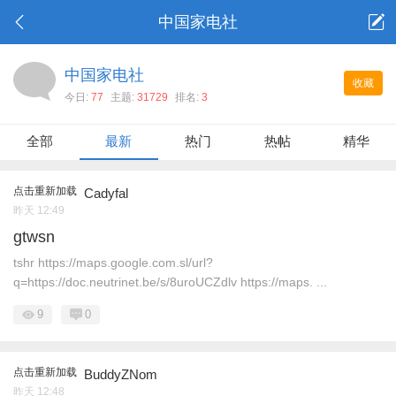
中国家电社
中国家电社
收藏
今日:
77
主题:
31729
排名:
3
全部
最新
热门
热帖
精华
点击重新加载
Cadyfal
昨天 12:49
gtwsn
tshr https://maps.google.com.sl/url?
q=https://doc.neutrinet.be/s/8uroUCZdlv https://maps. ...
9
0
点击重新加载
BuddyZNom
昨天 12:48