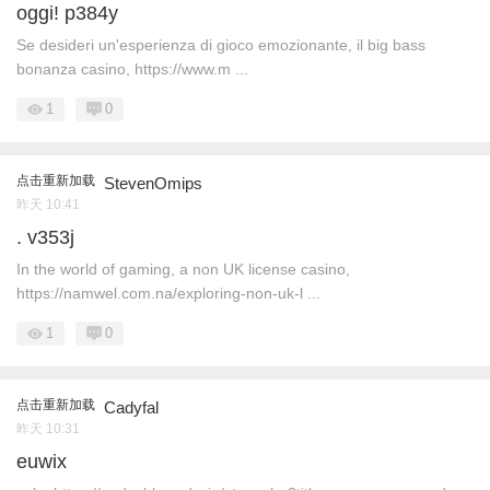
oggi! p384y
Se desideri un'esperienza di gioco emozionante, il big bass
bonanza casino, https://www.m ...
1
0
点击重新加载
StevenOmips
昨天 10:41
. v353j
In the world of gaming, a non UK license casino,
https://namwel.com.na/exploring-non-uk-l ...
1
0
点击重新加载
Cadyfal
昨天 10:31
euwix