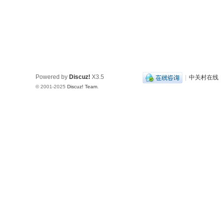
Powered by
Discuz!
X3.5
|
中关村在线
© 2001-2025
Discuz! Team
.