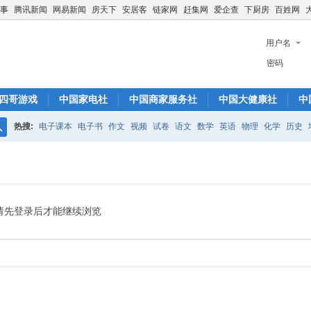
事
腾讯新闻
网易新闻
房天下
安居客
链家网
赶集网
爱企查
下厨房
百姓网
用户名
密码
四哥游戏
中国家电社
中国商家服务社
中国大健康社
中
热搜:
电子课本
电子书
作文
视频
试卷
语文
数学
英语
物理
化学
历史
搜
索
请先登录后才能继续浏览