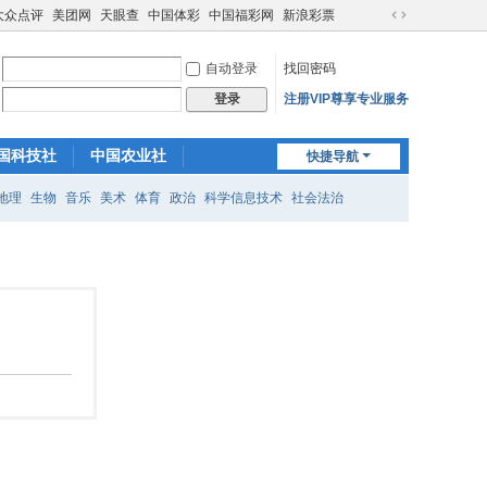
大众点评
美团网
天眼查
中国体彩
中国福彩网
新浪彩票
切
换
自动登录
找回密码
到
宽
注册VIP尊享专业服务
登录
版
国科技社
中国农业社
快捷导航
中国医院社
中国餐厅社
地理
生物
音乐
美术
体育
政治
科学信息技术
社会法治